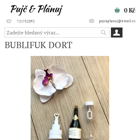
0 Kč
pujcaplanuj@email.cz
721732392
BUBLIFUK DORT