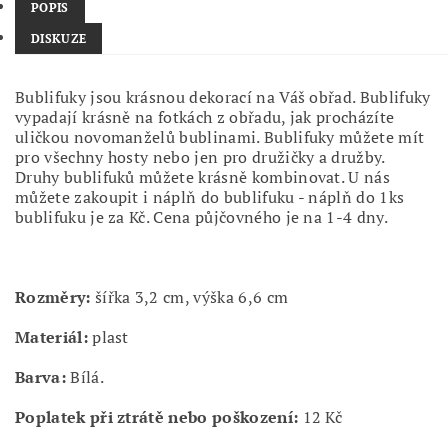
POPIS
DISKUZE
Bublifuky jsou krásnou dekorací na Váš obřad. Bublifuky
vypadají krásně na fotkách z obřadu, jak procházíte
uličkou novomanželů bublinami. Bublifuky můžete mít
pro všechny hosty nebo jen pro družičky a družby.
Druhy bublifuků můžete krásně kombinovat. U nás
můžete zakoupit i náplň do bublifuku - náplň do 1ks
bublifuku je za Kč. Cena půjčovného je na 1-4 dny.
Rozměry:
šířka 3,2 cm, výška 6,6 cm
Materiál:
plast
Barva:
Bílá.
Poplatek při ztrátě nebo poškození:
12 Kč