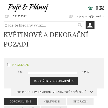
0 Kč
pujcaplanuj@email.cz
721732392
KVĚTINOVÉ A DEKORAČNÍ
POZADÍ
NA SKLADĚ
1
Kč
150
Kč
POLOŽEK K ZOBRAZENÍ:
8
FILTR PODLE PARAMETRŮ, VLASTNOSTÍ A VÝROBCŮ
DOPORUČUJEME
NEJLEVNĚJŠÍ
NEJDRAŽŠÍ