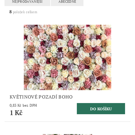
NEJPRODÁVANĚJŠÍ
ABECEDNĚ
8
položek celkem
KVĚTINOVÉ POZADÍ BOHO
0,83 Kč bez DPH
1 Kč