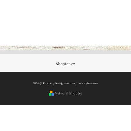
Shoptet.cz
2026 ©
Pujč a plánuj
, všechna práva vyhrazena
Vytvořil Shoptet