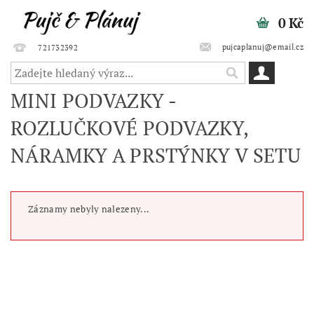
0 Kč
pujcaplanuj@email.cz
721732392
MINI PODVAZKY -
ROZLUČKOVÉ PODVAZKY,
NÁRAMKY A PRSTÝNKY V SETU
Záznamy nebyly nalezeny...