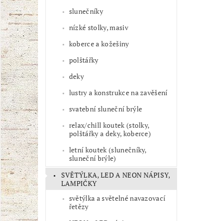
slunečníky
nízké stolky, masiv
koberce a kožešiny
polštářky
deky
lustry a konstrukce na zavěšení
svatební sluneční brýle
relax/chill koutek (stolky,
polštářky a deky, koberce)
letní koutek (slunečníky,
sluneční brýle)
SVĚTÝLKA, LED A NEON NÁPISY,
LAMPIČKY
světýlka a světelné navazovací
řetězy