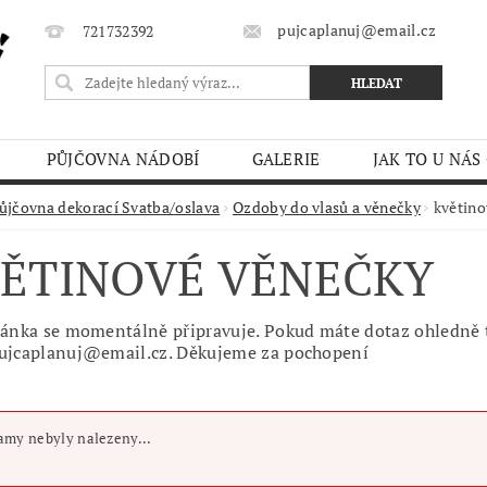
pujcaplanuj@email.cz
721732392
PŮJČOVNA NÁDOBÍ
GALERIE
JAK TO U NÁS
MÍNKY
ůjčovna dekorací Svatba/oslava
Ozdoby do vlasů a věnečky
květino
ĚTINOVÉ VĚNEČKY
ránka se momentálně připravuje. Pokud máte dotaz ohledně t
ujcaplanuj@email.cz. Děkujeme za pochopení
my nebyly nalezeny...