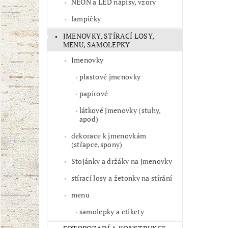
NEON a LED nápisy, vzory
lampičky
JMENOVKY, STÍRACÍ LOSY,
MENU, SAMOLEPKY
Jmenovky
plastové jmenovky
papírové
látkové jmenovky (stuhy,
apod)
dekorace k jmenovkám
(střapce,spony)
Stojánky a držáky na jmenovky
stírací losy a žetonky na stírání
menu
samolepky a etikety