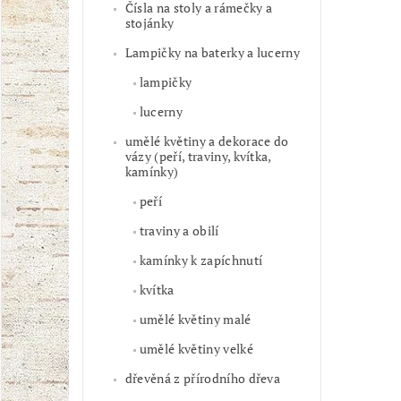
Čísla na stoly a rámečky a
stojánky
Lampičky na baterky a lucerny
lampičky
lucerny
umělé květiny a dekorace do
vázy (peří, traviny, kvítka,
kamínky)
peří
traviny a obilí
kamínky k zapíchnutí
kvítka
umělé květiny malé
umělé květiny velké
dřevěná z přírodního dřeva