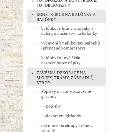
FOTOPOZADÍ A KONSTRUKCE,
FOTOREKVIZITY
KONSTRUKCE NA BALÓNKY A
BALÓNKY
balónkové brány, stojánky a
další příslušenství na balónky
vybavení k nafukování balónků
(přenosné kompresory)
balónky fóliové čísla,
narozeninové nápisy
ZÁVĚSNÁ DEKORACE NA
SLOUPY, TRÁMY, ZÁBRADLÍ,
STROP
Popisky na stoly a závěsné
girlandy
popisky
dekorační girlandy
dekorace na sloupy, trámy a
zábradlí