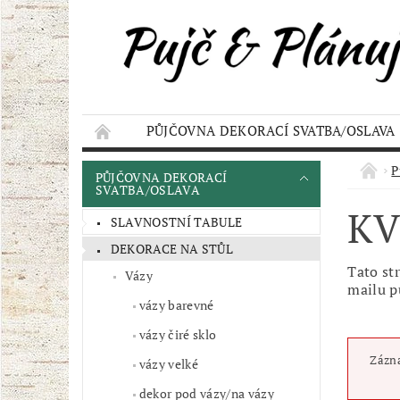
PŮJČOVNA DEKORACÍ SVATBA/OSLAVA
KONTAKT
AKCE
OBCHODNÍ POD
P
PŮJČOVNA DEKORACÍ
SVATBA/OSLAVA
KV
SLAVNOSTNÍ TABULE
DEKORACE NA STŮL
Tato st
Vázy
mailu p
vázy barevné
vázy čiré sklo
Zázna
vázy velké
dekor pod vázy/na vázy