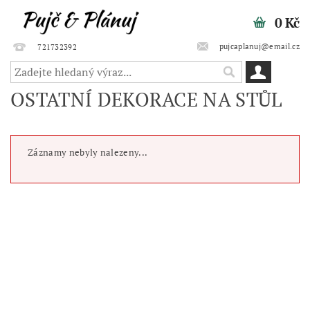
0 Kč
pujcaplanuj@email.cz
721732392
OSTATNÍ DEKORACE NA STŮL
Záznamy nebyly nalezeny...