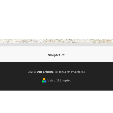
Shoptet.cz
2026 ©
Pujč a plánuj
, všechna práva vyhrazena
Vytvořil Shoptet