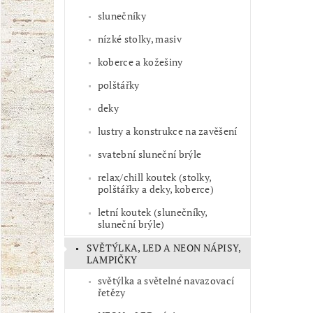
slunečníky
nízké stolky, masiv
koberce a kožešiny
polštářky
deky
lustry a konstrukce na zavěšení
svatební sluneční brýle
relax/chill koutek (stolky,
polštářky a deky, koberce)
letní koutek (slunečníky,
sluneční brýle)
SVĚTÝLKA, LED A NEON NÁPISY,
LAMPIČKY
světýlka a světelné navazovací
řetězy