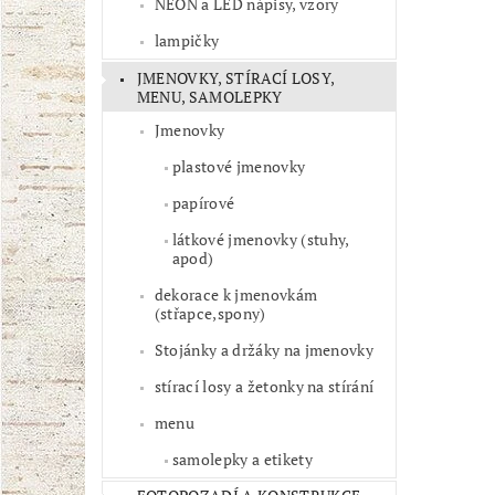
NEON a LED nápisy, vzory
lampičky
JMENOVKY, STÍRACÍ LOSY,
MENU, SAMOLEPKY
Jmenovky
plastové jmenovky
papírové
látkové jmenovky (stuhy,
apod)
dekorace k jmenovkám
(střapce,spony)
Stojánky a držáky na jmenovky
stírací losy a žetonky na stírání
menu
samolepky a etikety