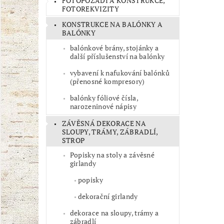
FOTOPOZADÍ A KONSTRUKCE,
FOTOREKVIZITY
KONSTRUKCE NA BALÓNKY A
BALÓNKY
balónkové brány, stojánky a
další příslušenství na balónky
vybavení k nafukování balónků
(přenosné kompresory)
balónky fóliové čísla,
narozeninové nápisy
ZÁVĚSNÁ DEKORACE NA
SLOUPY, TRÁMY, ZÁBRADLÍ,
STROP
Popisky na stoly a závěsné
girlandy
popisky
dekorační girlandy
dekorace na sloupy, trámy a
zábradlí