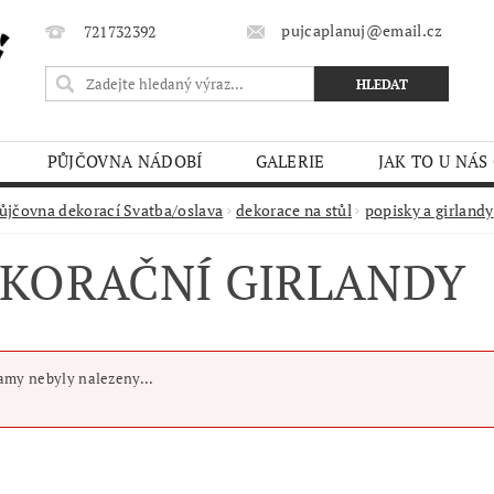
pujcaplanuj@email.cz
721732392
PŮJČOVNA NÁDOBÍ
GALERIE
JAK TO U NÁS
MÍNKY
ůjčovna dekorací Svatba/oslava
dekorace na stůl
popisky a girlandy
KORAČNÍ GIRLANDY
my nebyly nalezeny...