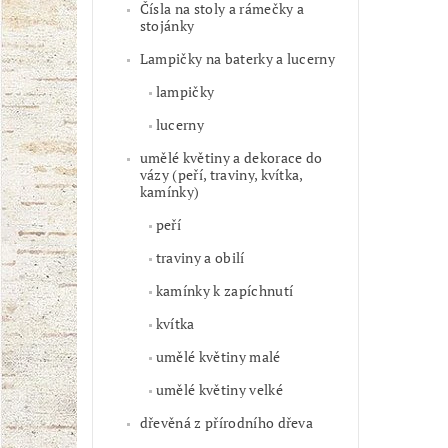
Čísla na stoly a rámečky a
stojánky
Lampičky na baterky a lucerny
lampičky
lucerny
umělé květiny a dekorace do
vázy (peří, traviny, kvítka,
kamínky)
peří
traviny a obilí
kamínky k zapíchnutí
kvítka
umělé květiny malé
umělé květiny velké
dřevěná z přírodního dřeva