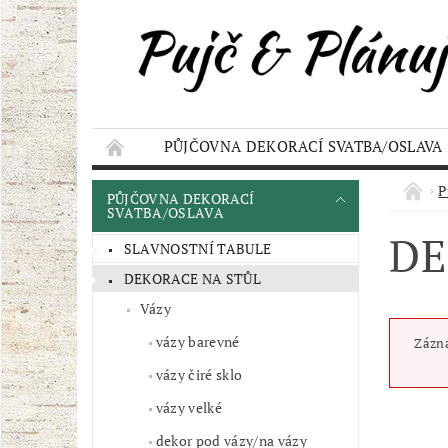
PŮJČOVNA DEKORACÍ SVATBA/OSLAVA
KONTAKT
AKCE
OBCHODNÍ POD
P
PŮJČOVNA DEKORACÍ
SVATBA/OSLAVA
DE
SLAVNOSTNÍ TABULE
DEKORACE NA STŮL
Vázy
vázy barevné
Zázna
vázy čiré sklo
vázy velké
dekor pod vázy/na vázy