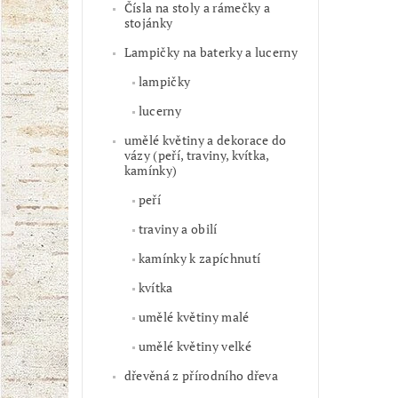
Čísla na stoly a rámečky a
stojánky
Lampičky na baterky a lucerny
lampičky
lucerny
umělé květiny a dekorace do
vázy (peří, traviny, kvítka,
kamínky)
peří
traviny a obilí
kamínky k zapíchnutí
kvítka
umělé květiny malé
umělé květiny velké
dřevěná z přírodního dřeva