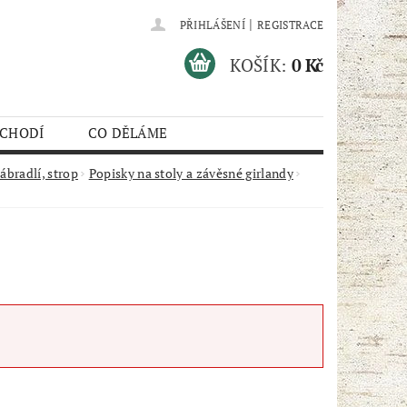
|
PŘIHLÁŠENÍ
REGISTRACE
KOŠÍK:
0 Kč
 CHODÍ
CO DĚLÁME
ábradlí, strop
Popisky na stoly a závěsné girlandy