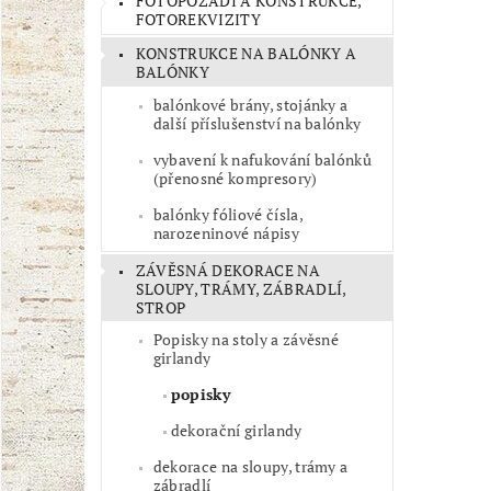
FOTOPOZADÍ A KONSTRUKCE,
FOTOREKVIZITY
KONSTRUKCE NA BALÓNKY A
BALÓNKY
balónkové brány, stojánky a
další příslušenství na balónky
vybavení k nafukování balónků
(přenosné kompresory)
balónky fóliové čísla,
narozeninové nápisy
ZÁVĚSNÁ DEKORACE NA
SLOUPY, TRÁMY, ZÁBRADLÍ,
STROP
Popisky na stoly a závěsné
girlandy
popisky
dekorační girlandy
dekorace na sloupy, trámy a
zábradlí