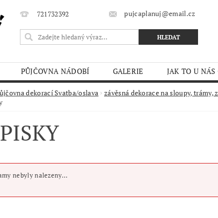
pujcaplanuj@email.cz
721732392
PŮJČOVNA NÁDOBÍ
GALERIE
JAK TO U NÁS
MÍNKY
ůjčovna dekorací Svatba/oslava
závěsná dekorace na sloupy, trámy, z
y
PISKY
my nebyly nalezeny...