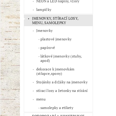
NEON a LED nápisy, vzory
lampičky
JMENOVKY, STÍRACÍ LOSY,
MENU, SAMOLEPKY
Jmenovky
plastové jmenovky
papírové
látkové jmenovky (stuhy,
apod)
dekorace k jmenovkám
(střapce,spony)
Stojánky a držáky na jmenovky
stírací losy a žetonky na stírání
menu
samolepky a etikety