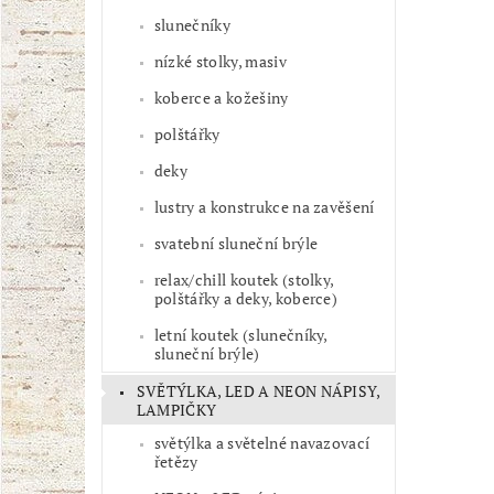
slunečníky
nízké stolky, masiv
koberce a kožešiny
polštářky
deky
lustry a konstrukce na zavěšení
svatební sluneční brýle
relax/chill koutek (stolky,
polštářky a deky, koberce)
letní koutek (slunečníky,
sluneční brýle)
SVĚTÝLKA, LED A NEON NÁPISY,
LAMPIČKY
světýlka a světelné navazovací
řetězy