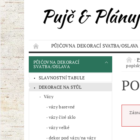
PŮJČOVNA DEKORACÍ SVATBA/OSLAVA
KONTAKT
AKCE
OBCHODNÍ POD
P
PŮJČOVNA DEKORACÍ
popisk
SVATBA/OSLAVA
SLAVNOSTNÍ TABULE
PO
DEKORACE NA STŮL
Vázy
vázy barevné
Zázna
vázy čiré sklo
vázy velké
dekor pod vázy/na vázy