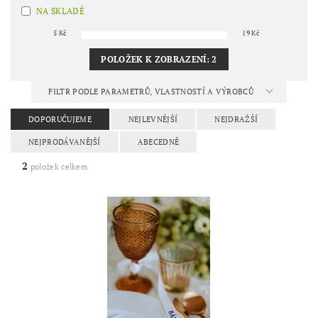
NA SKLADĚ
5
Kč
19
Kč
POLOŽEK K ZOBRAZENÍ:
2
FILTR PODLE PARAMETRŮ, VLASTNOSTÍ A VÝROBCŮ
DOPORUČUJEME
NEJLEVNĚJŠÍ
NEJDRAŽŠÍ
NEJPRODÁVANĚJŠÍ
ABECEDNĚ
2
položek celkem