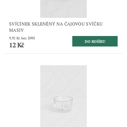
SVÍCÍNEK SKLENĚNÝ NA ČAJOVOU SVÍČKU
MASIV
9,92 Kč bez DPH
12 Kč