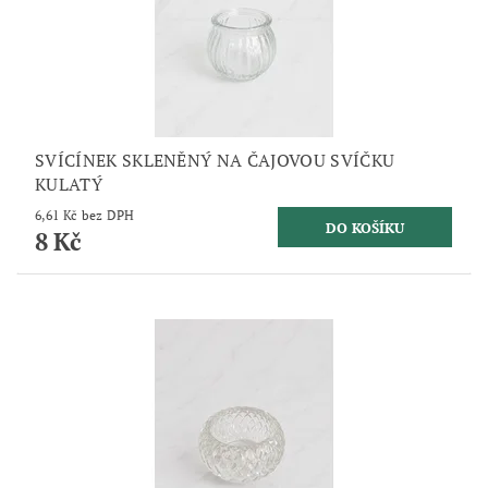
SVÍCÍNEK SKLENĚNÝ NA ČAJOVOU SVÍČKU
KULATÝ
6,61 Kč bez DPH
8 Kč