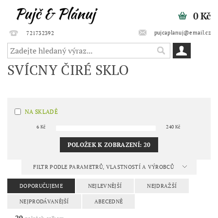
0 Kč
pujcaplanuj@email.cz
721732392
SVÍCNY ČIRÉ SKLO
NA SKLADĚ
6
Kč
240
Kč
POLOŽEK K ZOBRAZENÍ:
20
FILTR PODLE PARAMETRŮ, VLASTNOSTÍ A VÝROBCŮ
DOPORUČUJEME
NEJLEVNĚJŠÍ
NEJDRAŽŠÍ
NEJPRODÁVANĚJŠÍ
ABECEDNĚ
20