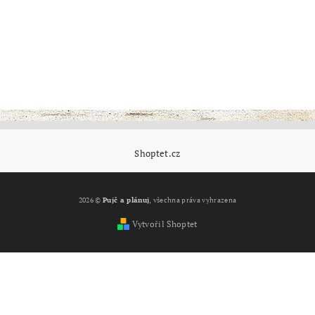
Shoptet.cz
2026 ©
Pujč a plánuj
, všechna práva vyhrazena
Vytvořil Shoptet