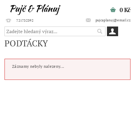
0 Kč
pujcaplanuj@email.cz
721732392
PODTÁCKY
Záznamy nebyly nalezeny...