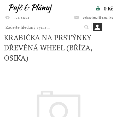
0 Kč
pujcaplanuj@email.cz
721732392
KRABIČKA NA PRSTÝNKY
DŘEVĚNÁ WHEEL (BŘÍZA,
OSIKA)