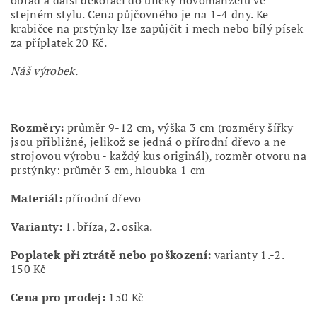
obřad a další dekorací do uličky novomanželů ve
stejném stylu. Cena půjčovného je na 1-4 dny. Ke
krabičce na prstýnky lze zapůjčit i mech nebo bílý písek
za příplatek 20 Kč.
Náš výrobek.
Rozměry:
průměr 9-12 cm, výška 3 cm (rozměry šířky
jsou přibližné, jelikož se jedná o přírodní dřevo a ne
strojovou výrobu - každý kus originál), rozměr otvoru na
prstýnky: průměr 3 cm, hloubka 1 cm
Materiál:
přírodní dřevo
Varianty:
1. bříza, 2. osika.
Poplatek při ztrátě nebo poškození:
varianty 1.-2.
150 Kč
Cena pro prodej:
150 Kč