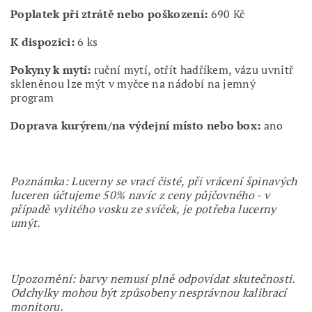
Poplatek při ztrátě nebo poškození:
690 Kč
K dispozici:
6 ks
Pokyny k mytí:
ruční mytí, otřít hadříkem, vázu uvnitř
skleněnou lze mýt v myčce na nádobí na jemný
program
Doprava kurýrem/na výdejní místo nebo box:
ano
Poznámka: Lucerny se vrací čisté, při vrácení špinavých
luceren účtujeme 50% navíc z ceny půjčovného - v
případě vylitého vosku ze svíček, je potřeba lucerny
umýt.
Upozornění: barvy nemusí plně odpovídat skutečnosti.
Odchylky mohou být způsobeny nesprávnou kalibrací
monitoru.