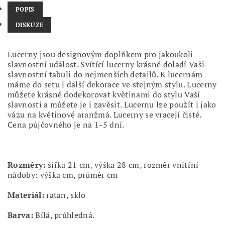
POPIS
DISKUZE
Lucerny jsou designovým doplňkem pro jakoukoli
slavnostní událost. Svítící lucerny krásně doladí Vaši
slavnostní tabuli do nejmenších detailů. K lucernám
máme do setu i další dekorace ve stejným stylu. Lucerny
můžete krásně dodekorovat květinami do stylu Vaší
slavnosti a můžete je i zavěsit. Lucernu lze použít i jako
vázu na květinové aranžmá. Lucerny se vracejí čisté.
Cena půjčovného je na 1-5 dní.
Rozměry:
šířka 21 cm, výška 28 cm, rozměr vnitřní
nádoby: výška cm, průměr cm
Materiál:
ratan, sklo
Barva:
Bílá, průhledná.