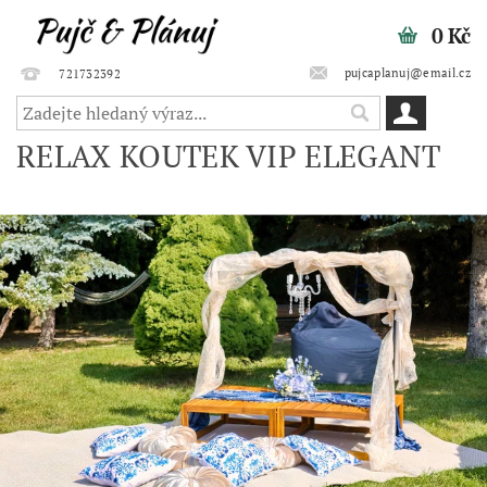
0 Kč
pujcaplanuj@email.cz
721732392
RELAX KOUTEK VIP ELEGANT