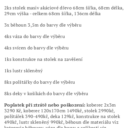
2ks stolek masiv akáciové dřevo 68cm šířka, 68cm délka,
29cm výška - celkem 68cm šířka, 136cm délka
3x běhoun 3,5m do barvy dle výběru
4ks váza do barvy dle výběru
4ks svícen do barvy dle výběru
1ks konstrukce na stolek na zavěšení
1ks lustr skleněný
8ks polštářky do barvy dle výběru
8ks deky v košíkách do barvy dle výběru
Poplatek při ztrátě nebo poškození:
koberec 2x3m
3290 Kč, koberec 120x170cm 1490kč, stolek 2990kč,
polštářek 390-490kč, deka 129kč, konstrukce na stolek
490kč, lustr skleněný 990kč, běhoun dle materiálu viz
kategorie běhouny, váza dle barvy a velikosti viz