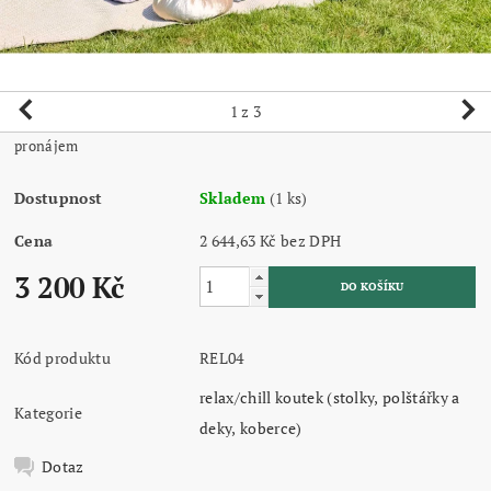
1
z 3
pronájem
Dostupnost
Skladem
(1 ks)
Cena
2 644,63 Kč bez DPH
3 200 Kč
Kód produktu
REL04
relax/chill koutek (stolky, polštářky a
Kategorie
deky, koberce)
Dotaz