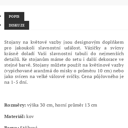
POPIS
DISKUZE
Stojany na květové vazby jsou designovým doplňkem
pro jakoukoli slavnostní událost. Vázičky a svícny
krásně doladí Vaši slavnostní tabuli do nejmenších
detailů. Ke stojanům máme do setu i další dekorace ve
stejné barvě. Stojany můžete použít na květinové vazby
(vypichované aranžmá do misky o průměru 10 cm) nebo
jako svícen na velké válcové svíčky. Cena půjčovného je
na 1-5 dní.
Rozměry:
výška 30 cm, horní průměr 13 cm
Materiál:
kov
Barva:
Stříbrná.