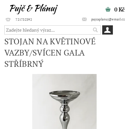
0 Kč
pujcaplanuj@email.cz
721732392
STOJAN NA KVĚTINOVÉ
VAZBY/SVÍCEN GALA
STŘÍBRNÝ