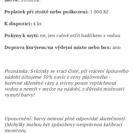
Poplatek při ztrátě nebo poškození:
1 000 Kč
K dispozici:
4 ks
Pokyny k mytí:
ne, jen ručně otřít hadříkem s vodou
Doprava kurýrem/na výdejní místo nebo box:
ano
Poznámka: Svícínky se vrací čisté, při vrácení špinavého
nádobí účtujeme 50% navíc z ceny půjčovného -
barevné skleněné vázy a svícny pouze vypláchnout
vodou a nemýt v myčce na nádobí, z důvodu možnosti
vymytí barvy!
Upozornění: barvy nemusí plně odpovídat skutečnosti.
Odchylky mohou být způsobeny nesprávnou kalibrací
monitoru.