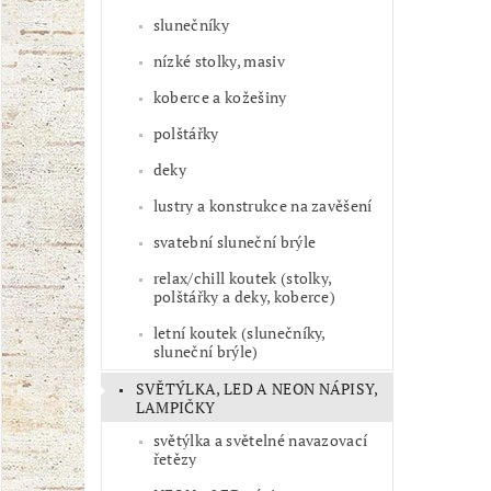
slunečníky
nízké stolky, masiv
koberce a kožešiny
polštářky
deky
lustry a konstrukce na zavěšení
svatební sluneční brýle
relax/chill koutek (stolky,
polštářky a deky, koberce)
letní koutek (slunečníky,
sluneční brýle)
SVĚTÝLKA, LED A NEON NÁPISY,
LAMPIČKY
světýlka a světelné navazovací
řetězy