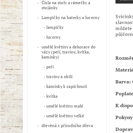
Čísla na stoly a rámečky a
stojánky
Svícín
Lampičky na baterky a lucerny
slavnos
lampičky
můžete 
půjčovn
lucerny
umělé květiny a dekorace do
vázy (peří, traviny, kvítka,
kamínky)
Rozmě
peří
Materiá
traviny a obilí
Barva:
kamínky k zapíchnutí
Poplate
kvítka
K dispo
umělé květiny malé
umělé květiny velké
Pokyny 
dřevěná z přírodního dřeva
Doprav