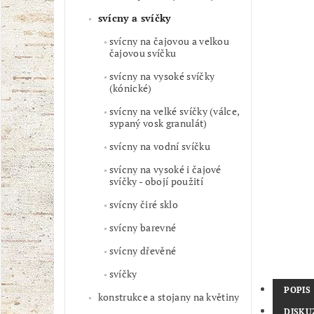
svícny a svíčky
svícny na čajovou a velkou
čajovou svíčku
svícny na vysoké svíčky
(kónické)
svícny na velké svíčky (válce,
sypaný vosk granulát)
svícny na vodní svíčku
svícny na vysoké i čajové
svíčky - obojí použití
svícny čiré sklo
svícny barevné
svícny dřevěné
svíčky
POPIS
konstrukce a stojany na květiny
DISKU