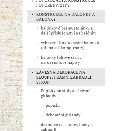
FOTOPOZADÍ A KONSTRUKCE,
FOTOREKVIZITY
KONSTRUKCE NA BALÓNKY A
BALÓNKY
balónkové brány, stojánky a
další příslušenství na balónky
vybavení k nafukování balónků
(přenosné kompresory)
balónky fóliové čísla,
narozeninové nápisy
ZÁVĚSNÁ DEKORACE NA
SLOUPY, TRÁMY, ZÁBRADLÍ,
STROP
Popisky na stoly a závěsné
girlandy
popisky
dekorační girlandy
dekorace na sloupy, trámy a
zábradlí