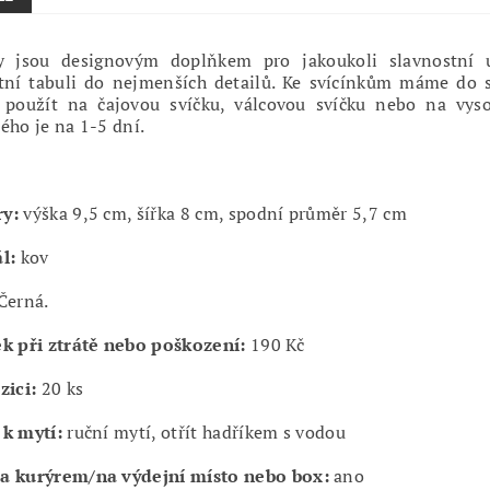
ky jsou designovým doplňkem pro jakoukoli slavnostní u
tní tabuli do nejmenších detailů. Ke svícínkům máme do se
použít na čajovou svíčku, válcovou svíčku nebo na vysok
ého je na 1-5 dní.
ry:
výška 9,5 cm, šířka 8 cm, spodní průměr 5,7 cm
l:
kov
Černá.
k při ztrátě nebo poškození:
190 Kč
zici:
20 ks
k mytí:
ruční mytí, otřít hadříkem s vodou
a kurýrem/na výdejní místo nebo box:
ano