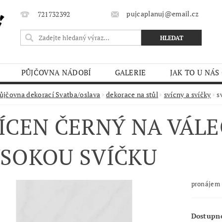
pujcaplanuj@email.cz
721732392
PŮJČOVNA NÁDOBÍ
GALERIE
JAK TO U NÁS
MÍNKY
ůjčovna dekorací Svatba/oslava
dekorace na stůl
svícny a svíčky
s
ÍCEN ČERNÝ NA VÁLE
SOKOU SVÍČKU
pronájem
Dostupn