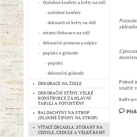
Ozdobné konfety a květy na stůl
ozdobné konfety
Poznámk
dekorativní květy na stůl
skleněn
ostatní dekorace na stůl
dekorační písmena a nápisy
Upozorn
popisky a girlandy
monito
popisky
dekorační girlandy
Pokud m
DEKORACE NA ŽIDLE
snažit 
DEKORAČNÍ STĚNY, VELKÉ
KONSTRUKCE ZA HLAVNÍ
Buďte prv
TABULI A FOTOSTĚNY
Přid
BALDACHÝNY NA STROP
(DLOUHÉ ŠIFONY NA STROP)
VÍTACÍ ZRCADLA, STOJANY NA
CEDULE, CEDULE A VELKÉ RÁMY