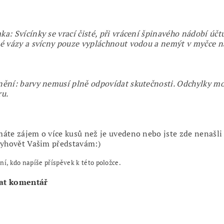
a: Svícínky se vrací čisté, při vrácení špinavého nádobí úč
é vázy a svícny pouze vypláchnout vodou a nemýt v myčce n
ění: barvy nemusí plně odpovídat skutečnosti. Odchylky m
ru.
áte zájem o více kusů než je uvedeno nebo jste zde nenašli
vyhovět Vašim představám:)
ní, kdo napíše příspěvek k této položce.
at komentář