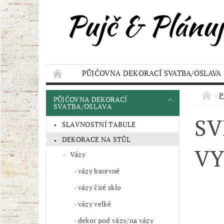
PŮJČOVNA DEKORACÍ SVATBA/OSLAVA
KONTAKT
AKCE
OBCHODNÍ POD
P
PŮJČOVNA DEKORACÍ
SVATBA/OSLAVA
SV
SLAVNOSTNÍ TABULE
DEKORACE NA STŮL
VY
Vázy
vázy barevné
vázy čiré sklo
vázy velké
dekor pod vázy/na vázy