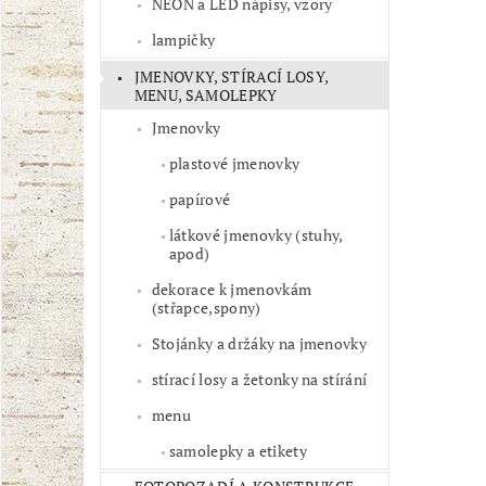
NEON a LED nápisy, vzory
lampičky
JMENOVKY, STÍRACÍ LOSY,
MENU, SAMOLEPKY
Jmenovky
plastové jmenovky
papírové
látkové jmenovky (stuhy,
apod)
dekorace k jmenovkám
(střapce,spony)
Stojánky a držáky na jmenovky
stírací losy a žetonky na stírání
menu
samolepky a etikety