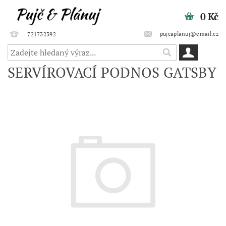
0 Kč
pujcaplanuj@email.cz
721732392
SERVÍROVACÍ PODNOS GATSBY