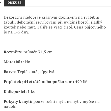
DISKUZE
Dekorační nádobí je krásným doplňkem na svatební
tabuli, dekorační servírování při uvítání hostů, sladký
koutek nebo raut. Talíře se vrací čisté. Cena půjčovného
je na 1-5 dny.
Rozměry:
průměr 31,5 cm
Materiál:
sklo
Barva:
Teplá zlatá, třpytivá.
Poplatek při ztrátě nebo poškození:
490 Kč
K dispozici:
1
ks
Pokyny k mytí:
pouze ruční mytí, nemýt v myčce na
nádobí