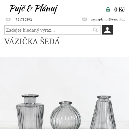
0 Kč
pujcaplanuj@email.cz
721732392
VÁZIČKA ŠEDÁ