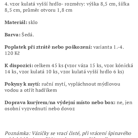
4. vzor kulatá vyšší hrdlo- rozměry: výška 8,5 cm, šířka
8,5 cm, průměr otvoru 1,8 cm
Materiál:
sklo
Barva:
Šedá.
Poplatek při ztrátě nebo poškození:
varianta 1.-4.
120 Kč
K dispozici:
celkem 45 ks
(
vzor váza 15 ks, vzor kónická
14 ks, vzor kulatá 10 ks, vzor kulatá vyšší hrdlo 6 ks)
Pokyny k mytí:
ruční mytí, vypláchnout mýdlovou
vodou a otřít hadříkem
Doprava kurýrem/na výdejní místo nebo box:
ne, jen
osobní vyzvednutí nebo dovoz
Poznámka: Vázičky se vrací čisté, při vrácení špinavého