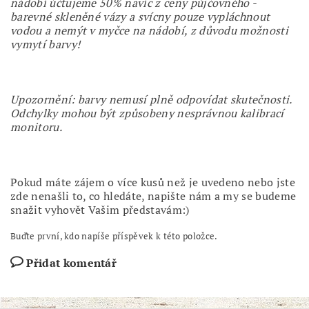
nádobí účtujeme 50% navíc z ceny půjčovného -
barevné skleněné vázy a svícny pouze vypláchnout
vodou a nemýt v myčce na nádobí, z důvodu možnosti
vymytí barvy!
Upozornění: barvy nemusí plně odpovídat skutečnosti.
Odchylky mohou být způsobeny nesprávnou kalibrací
monitoru.
Pokud máte zájem o více kusů než je uvedeno nebo jste
zde nenašli to, co hledáte, napište nám a my se budeme
snažit vyhovět Vašim představám:)
Buďte první, kdo napíše příspěvek k této položce.
Přidat komentář