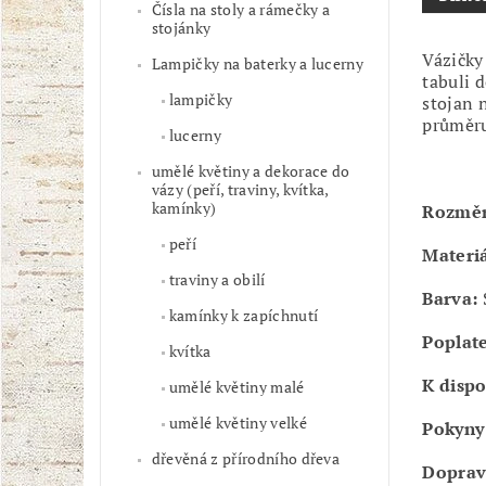
Čísla na stoly a rámečky a
stojánky
Vázičky
Lampičky na baterky a lucerny
tabuli 
lampičky
stojan 
průměru
lucerny
umělé květiny a dekorace do
vázy (peří, traviny, kvítka,
kamínky)
Rozmě
peří
Materiá
traviny a obilí
Barva:
S
kamínky k zapíchnutí
Poplate
kvítka
K dispo
umělé květiny malé
umělé květiny velké
Pokyny 
dřevěná z přírodního dřeva
Doprav