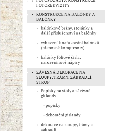
FOTOPOZADÍ A KONSTRUKCE,
FOTOREKVIZITY
KONSTRUKCE NA BALÓNKY A
BALÓNKY
balónkové brány, stojánky a
další příslušenství na balónky
vybavení k nafukování balónků
(přenosné kompresory)
balónky fóliové čísla,
narozeninové nápisy
ZÁVĚSNÁ DEKORACE NA
SLOUPY, TRÁMY, ZÁBRADLÍ,
STROP
Popisky na stoly a závěsné
girlandy
popisky
dekorační girlandy
dekorace na sloupy, trámy a
zábradlí