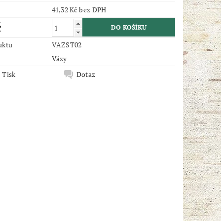
41,32 Kč bez DPH
č
uktu
VAZST02
Vázy
Tisk
Dotaz