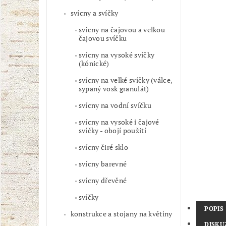
svícny a svíčky
svícny na čajovou a velkou
čajovou svíčku
svícny na vysoké svíčky
(kónické)
svícny na velké svíčky (válce,
sypaný vosk granulát)
svícny na vodní svíčku
svícny na vysoké i čajové
svíčky - obojí použití
svícny čiré sklo
svícny barevné
svícny dřevěné
svíčky
POPIS
konstrukce a stojany na květiny
DISKU