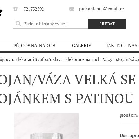
pujcaplanuj@email.cz
721732392
PŮJČOVNA NÁDOBÍ
GALERIE
JAK TO U NÁS
MÍNKY
ůjčovna dekorací Svatba/oslava
dekorace na stůl
Vázy
stojan/váza
OJAN/VÁZA VELKÁ SE
OJÁNKEM S PATINOU
pronájem
Dostupn