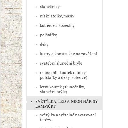
slunečníky
nízké stolky, masiv
koberce a kožešiny
polštářky
deky
lustry a konstrukce na zavěšení
svatební sluneční brýle
relax/chill koutek (stolky,
polštářky a deky, koberce)
letní koutek (slunečníky,
sluneční brýle)
SVĚTÝLKA, LED A NEON NÁPISY,
LAMPIČKY
světýlka a světelné navazovací
řetězy