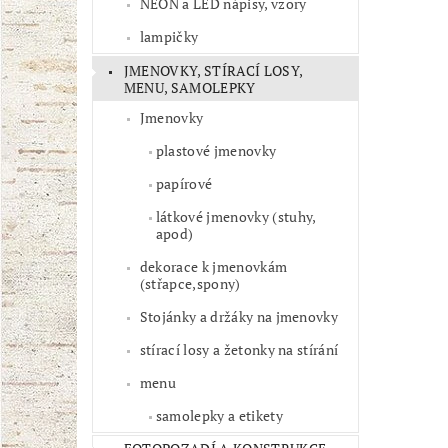
NEON a LED nápisy, vzory
lampičky
JMENOVKY, STÍRACÍ LOSY,
MENU, SAMOLEPKY
Jmenovky
plastové jmenovky
papírové
látkové jmenovky (stuhy,
apod)
dekorace k jmenovkám
(střapce,spony)
Stojánky a držáky na jmenovky
stírací losy a žetonky na stírání
menu
samolepky a etikety