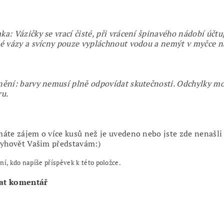
a: Vázičky se vrací čisté, při vrácení špinavého nádobí účt
é vázy a svícny pouze vypláchnout vodou a nemýt v myčce n
ění: barvy nemusí plně odpovídat skutečnosti. Odchylky m
ru.
áte zájem o více kusů než je uvedeno nebo jste zde nenašli
vyhovět Vašim představám:)
ní, kdo napíše příspěvek k této položce.
at komentář