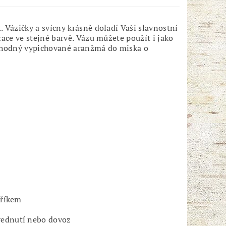
 Vázičky a svícny krásně doladí Vaši slavnostní
ace ve stejné barvě. Vázu můžete použít i jako
e vhodný vypichované aranžmá do miska o
dříkem
vednutí nebo dovoz