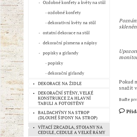
Ozdobné konfety a květy na stůl
ozdobné konfety
Poznámk
dekorativní květy na stůl
skleněn
ostatní dekorace na stůl
dekorační písmena a nápisy
Upozorn
popisky a girlandy
monito
popisky
dekorační girlandy
Pokud m
DEKORACE NA ŽIDLE
snažit 
DEKORAČNÍ STĚNY, VELKÉ
KONSTRUKCE ZA HLAVNÍ
Buďte prv
TABULI A FOTOSTĚNY
Přid
BALDACHÝNY NA STROP
(DLOUHÉ ŠIFONY NA STROP)
VÍTACÍ ZRCADLA, STOJANY NA
CEDULE, CEDULE A VELKÉ RÁMY