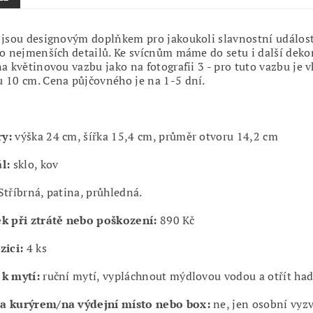
 jsou designovým doplňkem pro jakoukoli slavnostní událost.
do nejmenších detailů. Ke svícnům máme do setu i další dekor
na květinovou vazbu jako na fotografii 3 - pro tuto vazbu j
 10 cm. Cena půjčovného je na 1-5 dní.
ry:
výška 24 cm, šířka 15,4 cm, průměr otvoru 14,2 cm
l:
sklo, kov
tříbrná, patina, průhledná.
k při ztrátě nebo poškození:
890 Kč
zici:
4 ks
k mytí:
ruční mytí, vypláchnout mýdlovou vodou a otřít ha
a kurýrem/na výdejní místo nebo box:
ne, jen osobní vyz