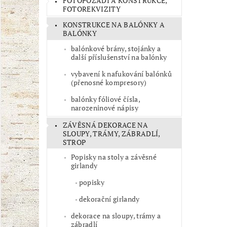
FOTOPOZADÍ A KONSTRUKCE,
FOTOREKVIZITY
KONSTRUKCE NA BALÓNKY A
BALÓNKY
balónkové brány, stojánky a
další příslušenství na balónky
vybavení k nafukování balónků
(přenosné kompresory)
balónky fóliové čísla,
narozeninové nápisy
ZÁVĚSNÁ DEKORACE NA
SLOUPY, TRÁMY, ZÁBRADLÍ,
STROP
Popisky na stoly a závěsné
girlandy
popisky
dekorační girlandy
dekorace na sloupy, trámy a
zábradlí