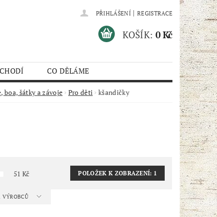
|
PŘIHLÁŠENÍ
REGISTRACE
KOŠÍK:
0 Kč
 CHODÍ
CO DĚLÁME
e, boa, šátky a závoje
Pro děti
kšandičky
51
Kč
POLOŽEK K ZOBRAZENÍ:
1
 A VÝROBCŮ