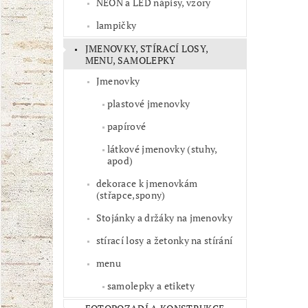
NEON a LED nápisy, vzory
lampičky
JMENOVKY, STÍRACÍ LOSY,
MENU, SAMOLEPKY
Jmenovky
plastové jmenovky
papírové
látkové jmenovky (stuhy,
apod)
dekorace k jmenovkám
(střapce,spony)
Stojánky a držáky na jmenovky
stírací losy a žetonky na stírání
menu
samolepky a etikety