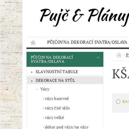
PŮJČOVNA DEKORACÍ SVATBA/OSLAVA
KONTAKT
AKCE
OBCHODNÍ POD
P
PŮJČOVNA DEKORACÍ
SVATBA/OSLAVA
KŠ
SLAVNOSTNÍ TABULE
DEKORACE NA STŮL
Vázy
vázy barevné
NA
vázy čiré sklo
vázy velké
dekor pod vázy/na vázy