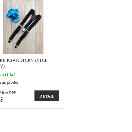
KÉ KŠANDIČKY (VÍCE
V)
dem
(1 ks)
em, prodej
41,32 Kč bez DPH
DETAIL
Kč