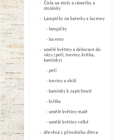
Čísla na stoly a rámečky a
stojánky
Lampičky na baterky a lucerny
lampičky
lucerny
umělé květiny a dekorace do
vázy (peří, traviny, kvítka,
kamínky)
peří
traviny a obilí
kamínky k zapíchnutí
kvítka
umělé květiny malé
umělé květiny velké
dřevěná z přírodního dřeva