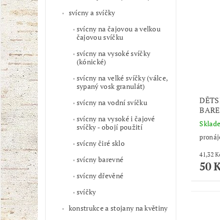
svícny a svíčky
svícny na čajovou a velkou
čajovou svíčku
svícny na vysoké svíčky
(kónické)
svícny na velké svíčky (válce,
sypaný vosk granulát)
DĚTS
svícny na vodní svíčku
BARE
svícny na vysoké i čajové
Skla
svíčky - obojí použití
pronáj
svícny čiré sklo
svícny barevné
50 
svícny dřevěné
svíčky
konstrukce a stojany na květiny