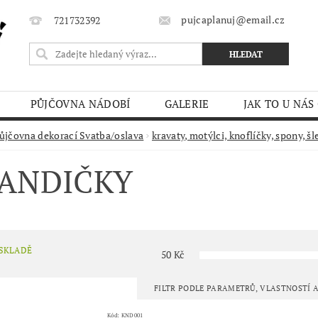
pujcaplanuj@email.cz
721732392
PŮJČOVNA NÁDOBÍ
GALERIE
JAK TO U NÁS
MÍNKY
ůjčovna dekorací Svatba/oslava
kravaty, motýlci, knoflíčky, spony, šl
ANDIČKY
 SKLADĚ
50
Kč
FILTR PODLE PARAMETRŮ, VLASTNOSTÍ
Kód:
KND001