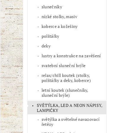
slunečníky
nízké stolky, masiv
koberce a kožešiny
polštářky
deky
lustry a konstrukce na zavěšení
svatební sluneční brýle
relax/chill koutek (stolky,
polštářky a deky, koberce)
letní koutek (slunečníky,
sluneční brýle)
SVĚTÝLKA, LED A NEON NÁPISY,
LAMPIČKY
světýlka a světelné navazovací
řetězy