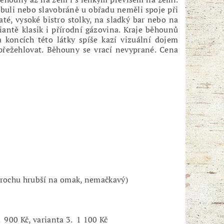
abuli nebo slavobráně u obřadu neměli spoje při
é, vysoké bistro stolky, na sladký bar nebo na
ntě klasik i přírodní gázovina. Kraje běhounů
 koncích této látky spíše kazí vizuální dojem
přežehlovat. Běhouny se vrací nevyprané. Cena
, trochu hrubší na omak, nemačkavý)
2. 900 Kč, varianta 3. 1 100 Kč