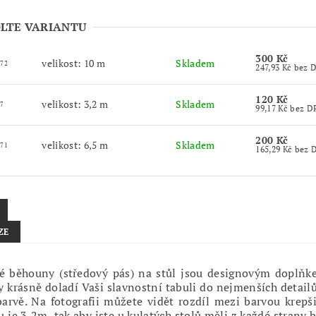
LTE VARIANTU
300 Kč
velikost: 10 m
Skladem
72
247,93 Kč 
120 Kč
velikost: 3,2 m
Skladem
7
99,17 Kč be
200 Kč
velikost: 6,5 m
Skladem
71
165,29 Kč 
ZE
é běhouny (středový pás) na stůl jsou designovým doplňke
 krásně doladí Vaši slavnostní tabuli do nejmenších detail
barvě.
Na fotografii můžete vidět rozdíl mezi barvou krep
 je 3,2m, tak aby jste u kulatých stolů měli z každé strany