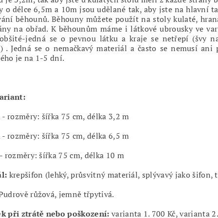
 o délce 6,5m a 10m jsou udělané tak, aby jste na hlavní t
ání běhounů. Běhouny můžete použít na stoly kulaté, hranat
ány na obřad. K běhounům máme i látkové ubrousky ve varia
obšité-jedná se o pevnou látku a kraje se netřepí (švy na
i) . Jedná se o nemačkavý materiál a často se nemusí ani 
ého je na 1-5 dní.
ariant:
m - rozměry: šířka 75 cm, délka 3,2 m
m - rozměry: šířka 75 cm, délka 6,5 m
 - rozměry: šířka 75 cm, délka 10 m
l:
krepšifon (lehký, průsvitný materiál, splývavý jako šifon
Pudrově růžová, jemně třpytivá.
k při ztrátě nebo poškození:
varianta 1. 700 Kč, varianta 