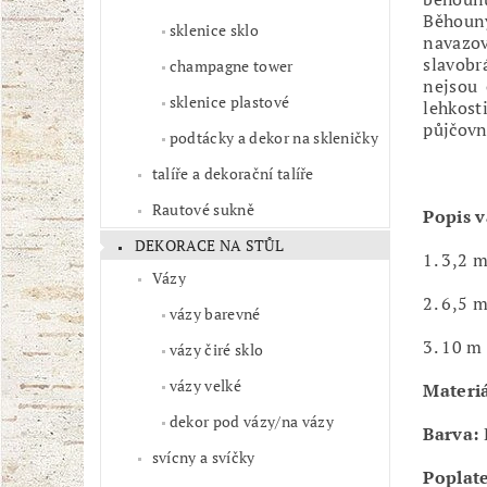
Běhouny
sklenice sklo
navazov
slavobr
champagne tower
nejsou 
sklenice plastové
lehkost
půjčovn
podtácky a dekor na skleničky
talíře a dekorační talíře
Rautové sukně
Popis v
DEKORACE NA STŮL
1. 3,2 
Vázy
2. 6,5 
vázy barevné
3. 10 m
vázy čiré sklo
vázy velké
Materiá
dekor pod vázy/na vázy
Barva:
svícny a svíčky
Poplate