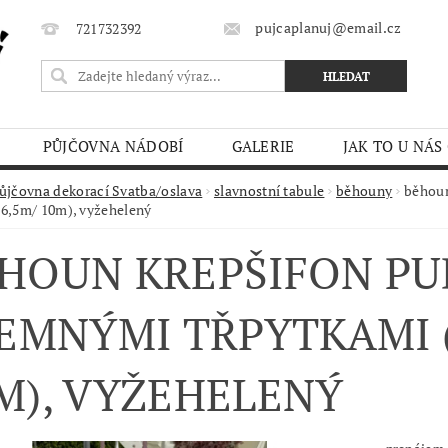
pujcaplanuj@email.cz
721732392
PŮJČOVNA NÁDOBÍ
GALERIE
JAK TO U NÁS
MÍNKY
ůjčovna dekorací Svatba/oslava
slavnostní tabule
běhouny
běhoun
 6,5m/ 10m), vyžehelený
HOUN KREPŠIFON P
JEMNÝMI TŘPYTKAMI (
M), VYŽEHELENÝ