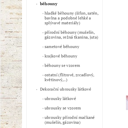
běhouny
hladké běhouny (šifon, satén,
bavlna a podobné lehké a
splývavé materiály)
přírodní běhouny (mušelín,
gázovina, režná tkanina, juta)
sametové běhouny
krajkové běhouny
běhouny se vzorem
ostatní (flitrové, zrcadlový,
květinový,..)
Dekorační ubrousky látkové
ubrousky látkové
ubrousky se vzorem
ubrousky přírodní mačkané
(mušelín, gázovina)