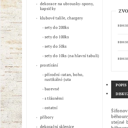
dekorace na ubrousky-spony,
kapsičky
ZVO
klubové talíře, chargery
BEHKS0
sety do 200ks
sety do 100ks
BEHKS0
sety do 50ks
sety do 10ks (na hlavní tabuli)
BEHKS0
prostírání
přírodní-ratan, boho,
rustikální-juta
POPIS
barevné
DISKU
s třásněmi
ostatní
Šifonov
běhouny
příbory
stejné 
dekorační sklenice
běhounu