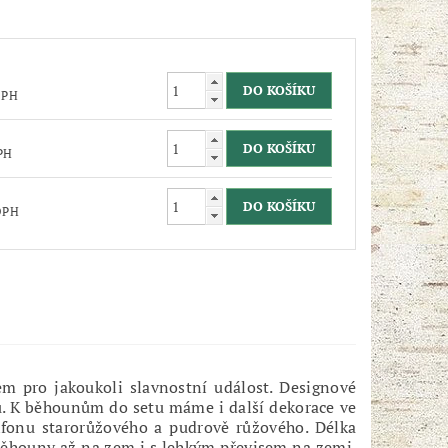
bez DPH
z DPH
bez DPH
m pro jakoukoli slavnostní událost. Designové
ů. K běhounům do setu máme i další dekorace ve
šifonu starorůžového a pudrově růžového.
Délka
 běhouny až na zem i s lehkým převisem na zemi.