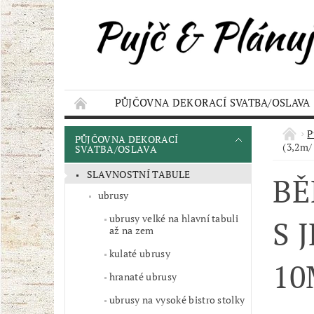
PŮJČOVNA DEKORACÍ SVATBA/OSLAVA
KONTAKT
AKCE
OBCHODNÍ POD
P
PŮJČOVNA DEKORACÍ
(3,2m/
SVATBA/OSLAVA
SLAVNOSTNÍ TABULE
BĚ
ubrusy
ubrusy velké na hlavní tabuli
S 
až na zem
kulaté ubrusy
10
hranaté ubrusy
ubrusy na vysoké bistro stolky