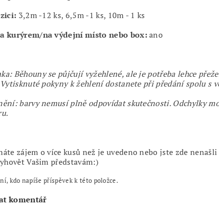
zici:
3,2m -12 ks, 6,5m -1 ks, 10m - 1 ks
a kurýrem/na výdejní místo nebo box:
ano
a: Běhouny se půjčují vyžehlené, ale je potřeba lehce přežeh
 Vytisknuté pokyny k žehlení dostanete při předání spolu s v
ění: barvy nemusí plně odpovídat skutečnosti. Odchylky m
ru.
áte zájem o více kusů než je uvedeno nebo jste zde nenašli
vyhovět Vašim představám:)
ní, kdo napíše příspěvek k této položce.
at komentář