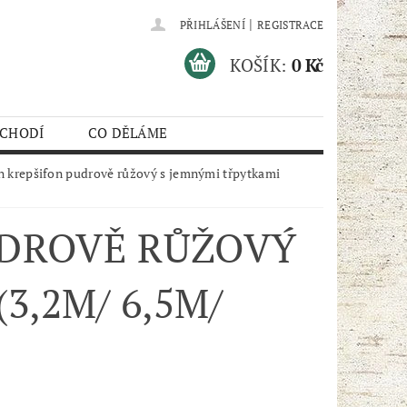
|
PŘIHLÁŠENÍ
REGISTRACE
KOŠÍK:
0 Kč
 CHODÍ
CO DĚLÁME
 krepšifon pudrově růžový s jemnými třpytkami
UDROVĚ RŮŽOVÝ
3,2M/ 6,5M/