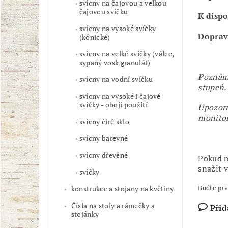
svícny na čajovou a velkou
čajovou svíčku
K dispo
svícny na vysoké svíčky
Doprav
(kónické)
svícny na velké svíčky (válce,
sypaný vosk granulát)
Poznámk
svícny na vodní svíčku
stupeň.
svícny na vysoké i čajové
svíčky - obojí použití
Upozorn
monito
svícny čiré sklo
svícny barevné
svícny dřevěné
Pokud m
snažit 
svíčky
Buďte prv
konstrukce a stojany na květiny
Čísla na stoly a rámečky a
Přid
stojánky