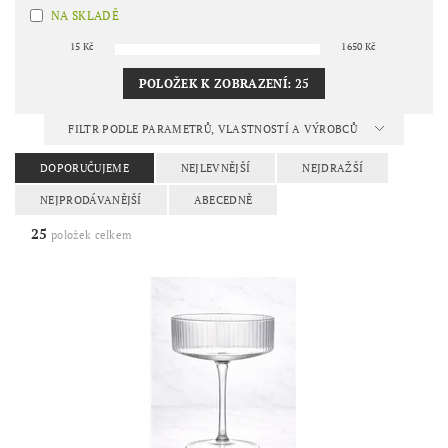
NA SKLADĚ
15
Kč
1650
Kč
POLOŽEK K ZOBRAZENÍ:
25
FILTR PODLE PARAMETRŮ, VLASTNOSTÍ A VÝROBCŮ
DOPORUČUJEME
NEJLEVNĚJŠÍ
NEJDRAŽŠÍ
NEJPRODÁVANĚJŠÍ
ABECEDNĚ
25
položek celkem