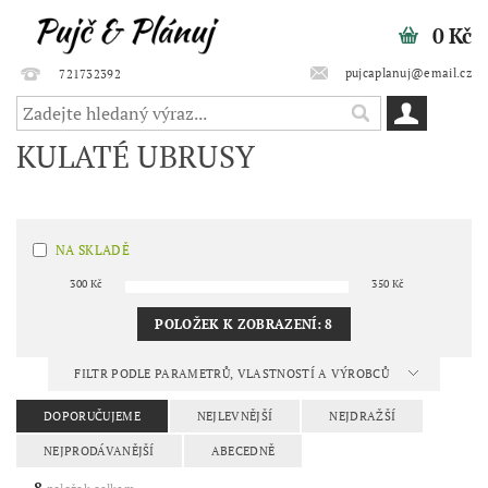
0 Kč
pujcaplanuj@email.cz
721732392
KULATÉ UBRUSY
NA SKLADĚ
300
Kč
350
Kč
POLOŽEK K ZOBRAZENÍ:
8
FILTR PODLE PARAMETRŮ, VLASTNOSTÍ A VÝROBCŮ
DOPORUČUJEME
NEJLEVNĚJŠÍ
NEJDRAŽŠÍ
NEJPRODÁVANĚJŠÍ
ABECEDNĚ
8